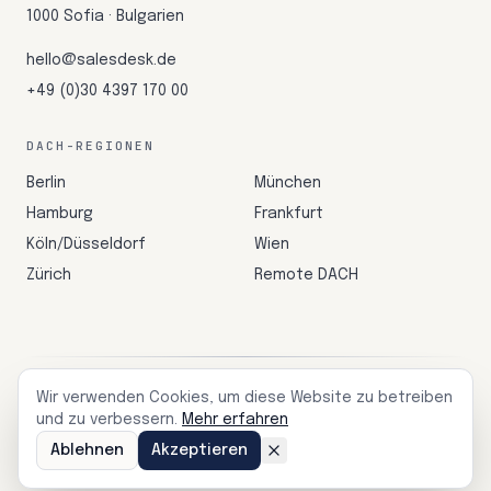
1000 Sofia · Bulgarien
hello@salesdesk.de
+49 (0)30 4397 170 00
DACH-REGIONEN
Berlin
München
Hamburg
Frankfurt
Köln/Düsseldorf
Wien
Zürich
Remote DACH
©
2026
SalesDesk — AI Revenue Enablement
Wir verwenden Cookies, um diese Website zu betreiben
Made for B2B Sales Teams in DACH.
und zu verbessern.
Mehr erfahren
Ablehnen
Akzeptieren